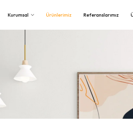
Kurumsal
Ürünlerimiz
Referanslarımız
akkımızda
İmala
Uygul
Renk 
Çiziml
Galeri