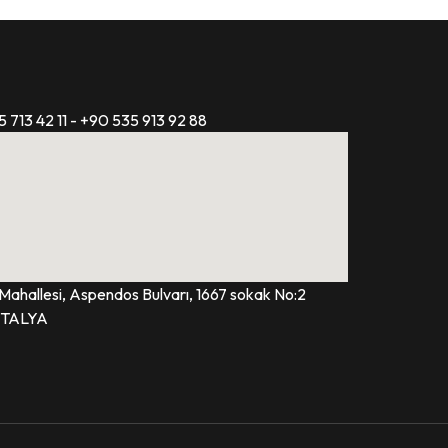
5 713 42 11 - +90 535 913 92 88
 Mahallesi, Aspendos Bulvarı, 1667 sokak No:2
NTALYA