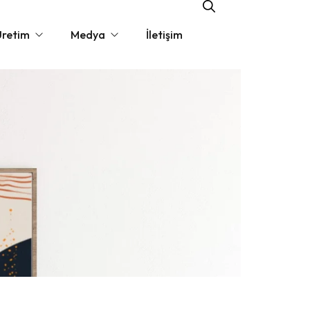
Üretim
Medya
İletişim
t
Haberler
amalar
Kataloğu
erimiz